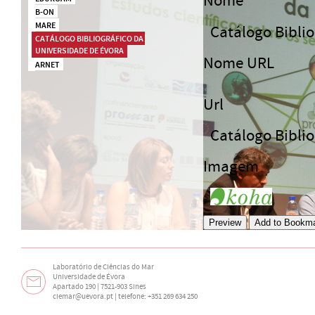
Nome
B-ON
MARE
Catálogo Biblio
CATÁLOGO BIBLIOGRÁFICO DA 
UNIVERSIDADE DE ÉVORA
Nome URL
ARNET
Url
Catálogo Biblio
Imagem
Laboratório de Ciências do Mar
Universidade de Évora
Apartado 190 | 7521-903 Sines
ciemar@uevora.pt
| telefone: +351 269 634 250