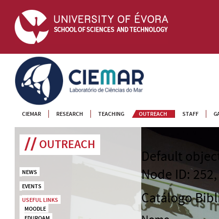
CIEMAR
CIEMAR
RESEARCH
TEACHING
OUTREACH
STAFF
G
OUTREACH
Default objec
Node ID: 252,
NEWS
EVENTS
Catálogo Bibl
USEFUL LINKS
MOODLE
EDUROAM